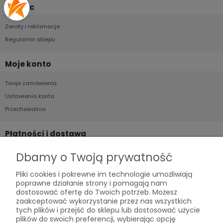
Pomoc
Zwroty i reklamacje
Regulamin sklepu
Moje konto
Twoje zamówienia
Ustawienia konta
Przechowalnia
Płatności i dostawa
Formy płatności
Dbamy o Twoją prywatność
Czas i koszty dostawy
Pliki cookies i pokrewne im technologie umożliwiają
Czas realizacji zamówienia
poprawne działanie strony i pomagają nam
dostosować ofertę do Twoich potrzeb. Możesz
zaakceptować wykorzystanie przez nas wszystkich
Informacje
tych plików i przejść do sklepu lub dostosować użycie
plików do swoich preferencji, wybierając opcję
Polityka prywatności