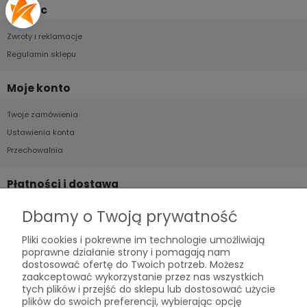
Pomoc
Zwroty i reklamacje
Regulamin sklepu
Moje konto
Twoje zamówienia
Ustawienia konta
Przechowalnia
Płatności i dostawa
Formy płatności
Dbamy o Twoją prywatność
Czas i koszty dostawy
Pliki cookies i pokrewne im technologie umożliwiają
Czas realizacji zamówienia
poprawne działanie strony i pomagają nam
dostosować ofertę do Twoich potrzeb. Możesz
zaakceptować wykorzystanie przez nas wszystkich
Informacje
tych plików i przejść do sklepu lub dostosować użycie
plików do swoich preferencji, wybierając opcję
Polityka prywatności