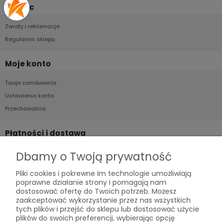
Pomoc
Zwroty i reklamacje
Regulamin sklepu
Moje konto
Twoje zamówienia
Ustawienia konta
Przechowalnia
Płatności i dostawa
Formy płatności
Dbamy o Twoją prywatność
Czas i koszty dostawy
Pliki cookies i pokrewne im technologie umożliwiają
Czas realizacji zamówienia
poprawne działanie strony i pomagają nam
dostosować ofertę do Twoich potrzeb. Możesz
zaakceptować wykorzystanie przez nas wszystkich
Informacje
tych plików i przejść do sklepu lub dostosować użycie
plików do swoich preferencji, wybierając opcję
Polityka prywatności