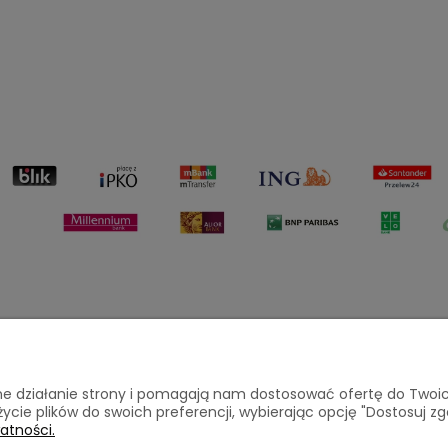
Płatności i dostawa
Informacje
awne działanie strony i pomagają nam dostosować ofertę do Two
życie plików do swoich preferencji, wybierając opcję "Dostosuj zg
atności.
a
Formy płatności
Polityka pryw