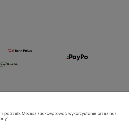
O nas
ich potrzeb. Możesz zaakceptować wykorzystanie przez nas
ody".
atności
Kontakt i dane firmy