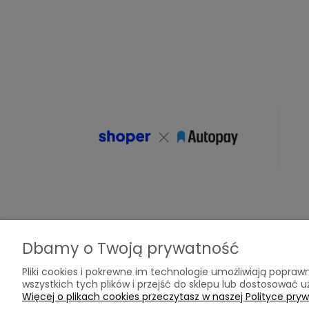
Dbamy o Twoją prywatność
Pomoc
Moje konto
Pliki cookies i pokrewne im technologie umożliwiają popr
wszystkich tych plików i przejść do sklepu lub dostosować u
Więcej o plikach cookies przeczytasz w naszej Polityce pryw
Zwroty i reklamacje
Twoje zamówieni