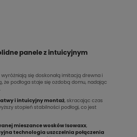
lidne panele z intuicyjnym
wyróżniają się doskonałą imitacją drewna i
, że podłoga staje się ozdobą domu, nadając
.
łatwy i intuicyjny montaż
, skracając czas
ższy stopień stabilności podłogi, co jest
owanej mieszance wosków Isowaxx
,
yjna technologia uszczelnia połączenia