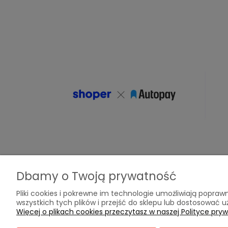
Dbamy o Twoją prywatność
Pomoc
Moje konto
Pliki cookies i pokrewne im technologie umożliwiają popr
wszystkich tych plików i przejść do sklepu lub dostosować u
Więcej o plikach cookies przeczytasz w naszej Polityce pryw
Zwroty i reklamacje
Twoje zamówieni
Regulamin sklepu
Ustawienia konta