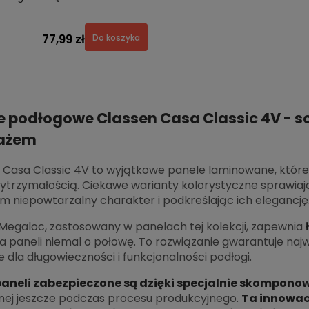
77,99 zł
Do koszyka
e podłogowe Classen Casa Classic 4V - so
ażem
 Casa Classic 4V to wyjątkowe panele laminowane, które 
trzymałością. Ciekawe warianty kolorystyczne sprawiają
 niepowtarzalny charakter i podkreślając ich elegancję
Megaloc, zastosowany w panelach tej kolekcji, zapewnia
a paneli niemal o połowę. To rozwiązanie gwarantuje najwy
 dla długowieczności i funkcjonalności podłogi.
paneli zabezpieczone są dzięki specjalnie skompon
nej jeszcze podczas procesu produkcyjnego.
Ta innowac