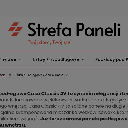
inylowe
Listwy Przypodłogowe
Podkłady pod 
»
ssen
Panele Podłogowe Casa Classic 4V
podłogowe Casa Classic 4V to synonim elegancji i tr
 panele laminowane w ciekawych wariantach kolorystycz
go wnętrza. Casa Classic 4V to solidne panele na długie 
cjalnie skomponowana mieszanka wosków Isowaxx, którą 
ikaniem wilgoci).
Już teraz zamów panele podłogowe 
u wnętrzu.