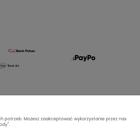
O nas
ich potrzeb. Możesz zaakceptować wykorzystanie przez nas
ody".
atności
Kontakt i dane firmy
O firmie