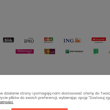
Płatności i dostawa
Informacje
awne działanie strony i pomagają nam dostosować ofertę do Two
życie plików do swoich preferencji, wybierając opcję "Dostosuj zg
atności.
a
Formy płatności
Polityka pryw
Czas i koszty dostawy
Jak kupować?