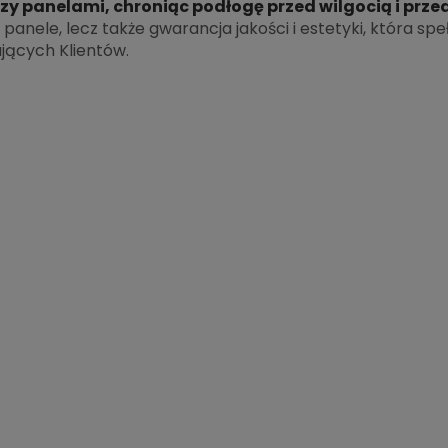
y panelami, chroniąc podłogę przed wilgocią i przedł
o panele, lecz także gwarancja jakości i estetyki, która sp
ących Klientów.