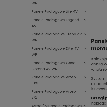
WR
Panele Podłogowe Life 4V
Panele Podłogowe Legend
4V
Panele Podłogowe Trend 4V
WR
Panel
mont
Panele Podłogowe Elite 4V
WR
Kolekcja
Panele Podłogowe Casa
dobrą wy
Corona 4V WR
wnętrzom
Panele Podłogowe Arteo
System 
10XL
układani
kluczowe
Panele Podłogowe Arteo
8XL
Brzegi 
nakłada
Arteo 8M Panele Podłogowe