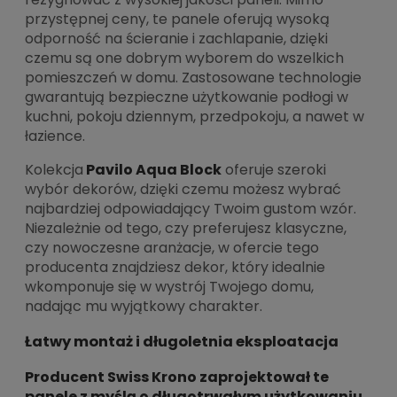
przystępnej ceny, te panele oferują wysoką
odporność na ścieranie i zachlapanie, dzięki
czemu są one dobrym wyborem do wszelkich
pomieszczeń w domu. Zastosowane technologie
gwarantują bezpieczne użytkowanie podłogi w
kuchni, pokoju dziennym, przedpokoju, a nawet w
łazience.
Kolekcja
Pavilo Aqua Block
oferuje szeroki
wybór dekorów, dzięki czemu możesz wybrać
najbardziej odpowiadający Twoim gustom wzór.
Niezależnie od tego, czy preferujesz klasyczne,
czy nowoczesne aranżacje, w ofercie tego
producenta znajdziesz dekor, który idealnie
wkomponuje się w wystrój Twojego domu,
nadając mu wyjątkowy charakter.
Łatwy montaż i długoletnia eksploatacja
Producent Swiss Krono zaprojektował te
panele z myślą o długotrwałym użytkowaniu