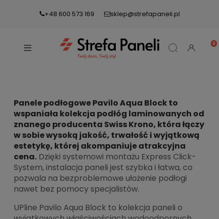
+48 600 573 169
sklep@strefapaneli.pl
Panele podłogowe Pavilo Aqua Block to
wspaniała kolekcja podłóg laminowanych od
znanego producenta Swiss Krono, która łączy
w sobie wysoką jakość, trwałość i wyjątkową
estetykę, której akompaniuje atrakcyjna
cena.
Dzięki systemowi montażu Express Click-
System, instalacja paneli jest szybka i łatwa, co
pozwala na bezproblemowe ułożenie podłogi
nawet bez pomocy specjalistów.
UPline Pavilo Aqua Block to kolekcja paneli o
wyjątkowych właściwościach wodoodpornych.