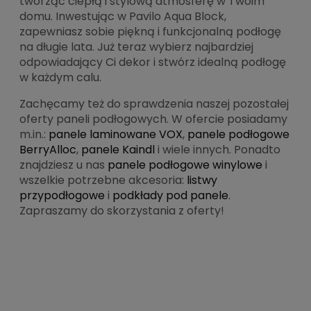
tworząc ciepłą i stylową atmosferę w Twoim
domu. Inwestując w Pavilo Aqua Block,
zapewniasz sobie piękną i funkcjonalną podłogę
na długie lata. Już teraz wybierz najbardziej
odpowiadający Ci dekor i stwórz idealną podłogę
w każdym calu.
Zachęcamy też do sprawdzenia naszej pozostałej
oferty paneli podłogowych. W ofercie posiadamy
m.in.:
panele laminowane VOX
,
panele podłogowe
BerryAlloc
,
panele Kaindl
i wiele innych. Ponadto
znajdziesz u nas
panele podłogowe winylowe
i
wszelkie potrzebne akcesoria:
listwy
przypodłogowe
i
podkłady pod panele
.
Zapraszamy do skorzystania z oferty!