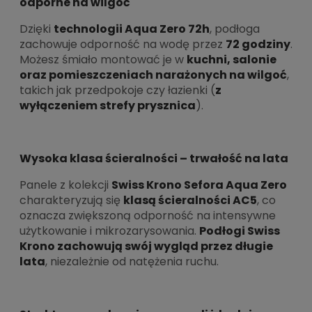
odporne na wilgoć
Dzięki
technologii Aqua Zero 72h
, podłoga
zachowuje odporność na wodę przez
72 godziny
.
Możesz śmiało montować je w
kuchni, salonie
oraz pomieszczeniach narażonych na wilgoć
,
takich jak przedpokoje czy łazienki (
z
wyłączeniem strefy prysznica
).
Wysoka klasa ścieralności – trwałość na lata
Panele z kolekcji
Swiss Krono Sefora Aqua Zero
charakteryzują się
klasą ścieralności AC5
, co
oznacza zwiększoną odporność na intensywne
użytkowanie i mikrozarysowania.
Podłogi Swiss
Krono zachowują swój wygląd przez długie
lata
, niezależnie od natężenia ruchu.