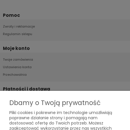
Pomoc
Zwroty i reklamacje
Regulamin sklepu
Moje konto
Twoje zamówienia
Ustawienia konta
Przechowalnia
Płatności i dostawa
Formy płatności
Dbamy o Twoją prywatność
Czas i koszty dostawy
Pliki cookies i pokrewne im technologie umożliwiają
Czas realizacji zamówienia
poprawne działanie strony i pomagają nam
dostosować ofertę do Twoich potrzeb. Możesz
zaakceptować wykorzystanie przez nas wszystkich
Informacje