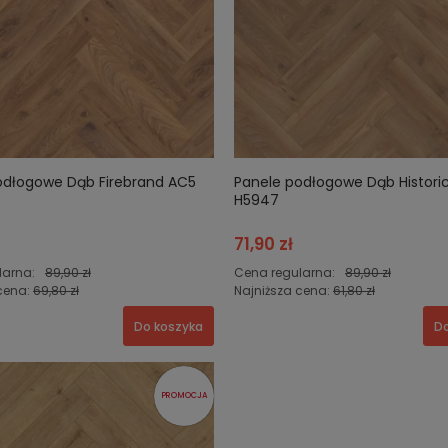
odłogowe Dąb Firebrand AC5
Panele podłogowe Dąb Histori
H5947
71,90 zł
larna:
89,90 zł
Cena regularna:
89,90 zł
cena:
69,80 zł
Najniższa cena:
61,80 zł
Do koszyka
Do
PROMOCJA