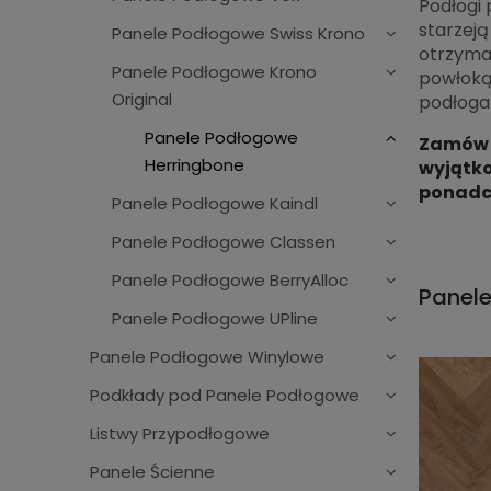
Podłogi 
starzeją
Panele Podłogowe Swiss Krono
otrzymał
Panele Podłogowe Krono
powłoką 
Original
podłoga 
Panele Podłogowe
Zamów j
Herringbone
wyjątko
ponadc
Panele Podłogowe Kaindl
Panele Podłogowe Classen
Panele Podłogowe BerryAlloc
Panel
Panele Podłogowe UPline
Panele Podłogowe Winylowe
Podkłady pod Panele Podłogowe
Listwy Przypodłogowe
Panele Ścienne