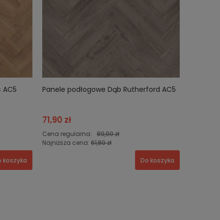
c AC5
Panele podłogowe Dąb Rutherford AC5
71,90 zł
Cena regularna:
89,90 zł
Najniższa cena:
61,80 zł
 koszyka
Do koszyka