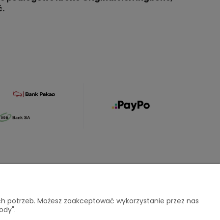
.
O nas
ich potrzeb. Możesz zaakceptować wykorzystanie przez nas
ody".
atności
Kontakt i dane firmy