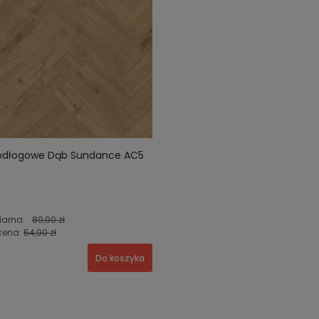
odłogowe Dąb Sundance AC5
larna:
89,90 zł
cena:
54,90 zł
Do koszyka