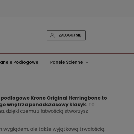
ZALOGUJ SIĘ
Panele Podłogowe
Panele Ścienne
 podłogowe Krono Original Herringbone to
ego wnętrza ponadczasowy klasyk.
Te
, dzięki czemu z łatwością stworzysz
ym wyglądem, ale także wyjątkową trwałością.