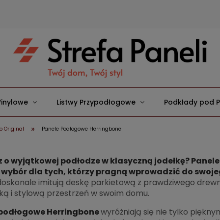
inylowe
Listwy Przypodłogowe
Podkłady pod 
»
 Original
Panele Podłogowe Herringbone
 o wyjątkowej podłodze w klasyczną jodełkę? Panele
 wybór dla tych, którzy pragną wprowadzić do swoj
oskonale imitują deskę parkietową z prawdziwego drewna
ką i stylową przestrzeń w swoim domu.
 podłogowe Herringbone
wyróżniają się nie tylko piękn