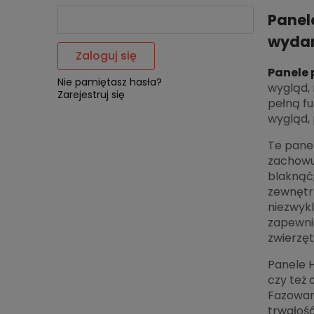
Panel
wyda
Zaloguj się
Panele 
Nie pamiętasz hasła?
wygląd, 
Zarejestruj się
pełną f
wygląd, 
Te panel
zachowuj
blaknąć,
zewnętrz
niezwykl
zapewnia
zwierzę
Panele H
czy też
Fazowan
trwałość