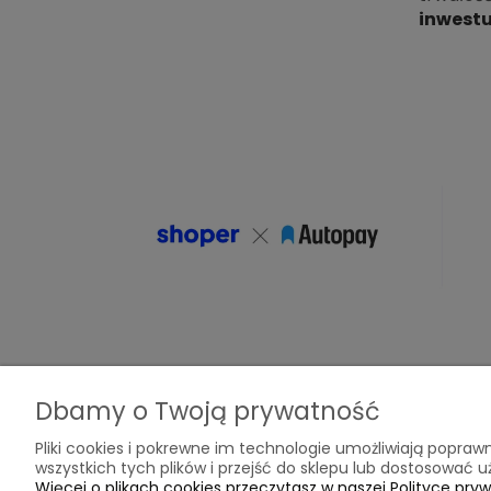
inwestu
Dbamy o Twoją prywatność
Pomoc
Moje konto
Pliki cookies i pokrewne im technologie umożliwiają popr
wszystkich tych plików i przejść do sklepu lub dostosować u
Więcej o plikach cookies przeczytasz w naszej Polityce pryw
Zwroty i reklamacje
Twoje zamówieni