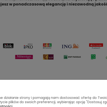
jesz w ponadczasową elegancję i niezawodną jakość
Płatności i dostawa
Informacje
awne działanie strony i pomagają nam dostosować ofertę do Two
życie plików do swoich preferencji, wybierając opcję "Dostosuj zg
atności.
a
Formy płatności
Polityka pryw