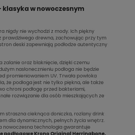
 - klasyka w nowoczesnym
ra nigdy nie wychodzi z mody. Ich piękny
et z prawdziwego drewna, zachowując przy tym
stron deski zapewniają podłodze autentyczny
zalanie oraz blaknięcie, dzięki czemu
 dużym nasłonecznieniu podłoga nie będzie
przed promieniowaniem UV. Trwała powłoka
 że podłoga jest nie tylko piękna, ale także
wo chroni podłogę przed bakteriami,
onałe rozwiązanie dla osób mieszkających ze
im straszna cieknąca doniczka, rozlany drink
em dla dynamicznych, pełnych życia wnętrz.
 a nowoczesna technologia gwarantuje
e podłogowe Krono Original Herringbone,