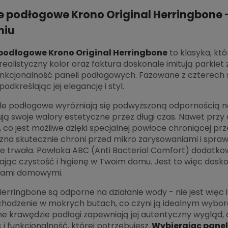
e podłogowe Krono Original Herringbone
niu
podłogowe Krono Original Herringbone
to klasyka, któ
realistyczny kolor oraz faktura doskonale imitują parki
unkcjonalność paneli podłogowych. Fazowane z czterech 
podkreślając jej elegancję i styl.
e podłogowe wyróżniają się podwyższoną odpornością na 
ą swoje walory estetyczne przez długi czas. Nawet przy
 co jest możliwe dzięki specjalnej powłoce chroniącej 
na skutecznie chroni przed mikro zarysowaniami i sprawia,
e trwała. Powłoka ABC (Anti Bacterial Comfort) dodatko
jąc czystość i higienę w Twoim domu. Jest to więc dosk
tami domowymi.
erringbone są odporne na działanie wody - nie jest więc 
 chodzenie w mokrych butach, co czyni ją idealnym wybor
e krawędzie podłogi zapewniają jej autentyczny wygląd,
 i funkcjonalność, której potrzebujesz.
Wybierając panel