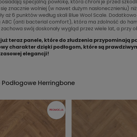
posiadają specjalną powłokę, która chroni je przed szko
 się znacznie wolniej (w nawet dużym nasłonecznieniu) n
y aż 6 punktów według skali Blue Wool Scale. Dodatkowo 
ABC (anti bacterial comfort), która ma zdolność do ham
zachowa swój doskonały wygląd przez wiele lat, a przy ok
uż teraz panele, które do złudzenia przypominają pa
wy charakter dzięki podłogom, które są prawdziwym
zasowej elegancji!
e Podłogowe Herringbone
PROMOCJA