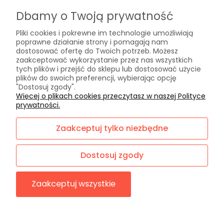
Formy płatności
Dbamy o Twoją prywatność
Czas i koszty dostawy
Pliki cookies i pokrewne im technologie umożliwiają
Czas realizacji zamówienia
poprawne działanie strony i pomagają nam
dostosować ofertę do Twoich potrzeb. Możesz
zaakceptować wykorzystanie przez nas wszystkich
Informacje
tych plików i przejść do sklepu lub dostosować użycie
plików do swoich preferencji, wybierając opcję
Polityka prywatności
"Dostosuj zgody".
Jak kupować?
Więcej o plikach cookies przeczytasz w naszej Polityce
prywatności.
O nas
Zaakceptuj tylko niezbędne
Kontakt i dane firmy
O firmie
Dostosuj zgody
Blog
Zaakceptuj wszystkie
Sklep internetowy Shoper.pl