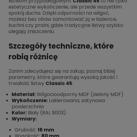
listwom przypodłogowym.
Classic 45
to nie tylko
estetyczne wykończenie, ale przede wszystkim
spokój ducha. Dzięki odporności na wilgoć,
możesz bez obaw zamontować ją w łazience,
kuchni czy pralni, gdzie tradycyjne listwy szybko
ulegają zniszczeniu.
Szczegóły techniczne, które
robią różnicę
Zanim zdecydujesz się na zakup, poznaj bliżej
parametry, które gwarantują wysoką jakość i
trwałość listwy
Classic 45
:
Materiał:
Wilgocioodporny MDF (zielony MDF)
Wykończenie:
Lakierowana, satynowa
powierzchnia
Kolor:
Biały (RAL 9003)
Wymiary:
Grubość:
16 mm
Wysokość:
80 mm