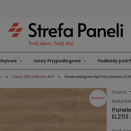
inylowe
Listwy Przypodłogowe
Podkłady pod 
»
»
r
Classic 1292 x 193 mm AC5
Panele podłogowe Dąb Pinot piaskowy EL
Ocena:
PROMOCJA
Kod prod
Panel
EL211