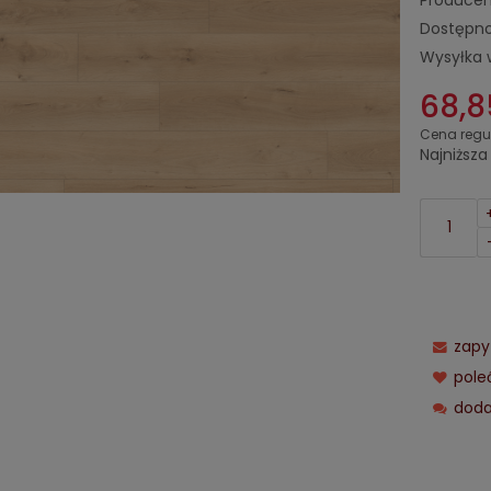
Producen
Dostępno
Wysyłka 
68,8
Cena regu
Najniższa
zapy
pol
doda