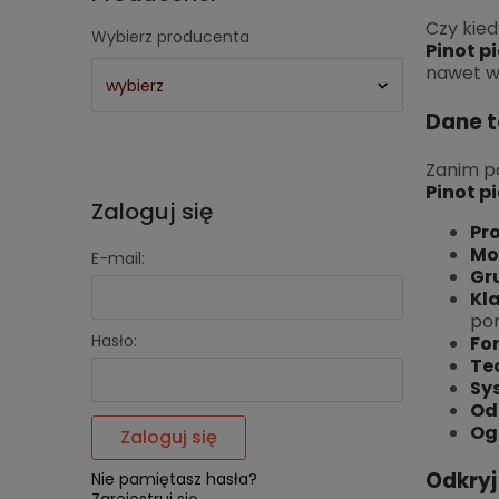
Czy kied
Wybierz producenta
Pinot p
nawet w
Dane t
Zanim po
Pinot p
Zaloguj się
Pr
Mo
E-mail:
Gr
Kla
po
Hasło:
Fo
Te
Sy
Od
Og
Zaloguj się
Odkryj
Nie pamiętasz hasła?