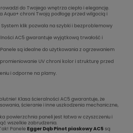
owadzi do Twojego wnętrza ciepło i elegancję.
 Aqua+ chroni Twoją podłogę przed wilgocią i
System klik pozwala na szybki i bezproblemowy
alności AC5 gwarantuje wyjątkową trwałość i
Panele są idealne do użytkowania z ogrzewaniem
romieniowanie UV chroni kolor i strukturę przed
eniu i odporne na plamy.
lutnie! Klasa ścieralności AC5 gwarantuje, że
owania, ścieranie i inne uszkodzenia mechaniczne,
a powierzchnia paneli jest łatwa w czyszczeniu i
ąć wszelkie zabrudzenia.
Tak! Panele
Egger Dąb Pinot piaskowy AC5
są