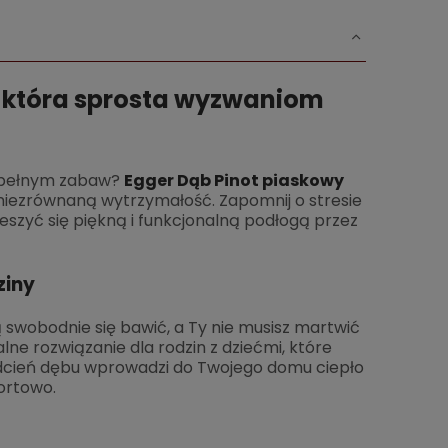
 która sprosta wyzwaniom
u pełnym zabaw?
Egger Dąb Pinot piaskowy
 niezrównaną wytrzymałość. Zapomnij o stresie
eszyć się piękną i funkcjonalną podłogą przez
ziny
 swobodnie się bawić, a Ty nie musisz martwić
alne rozwiązanie dla rodzin z dziećmi, które
 odcień dębu wprowadzi do Twojego domu ciepło
fortowo.