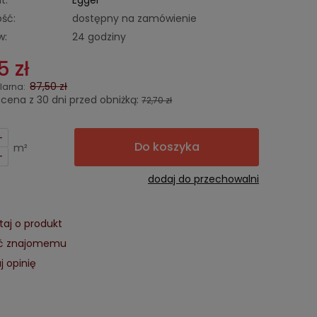
t:
Egger
ść:
dostępny na zamówienie
w:
24 godziny
5 zł
87,50 zł
larna:
 cena z 30 dni przed obniżką:
72,70 zł
+
Do koszyka
m²
-
dodaj do przechowalni
taj o produkt
eć znajomemu
j opinię