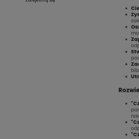
Zarejestruj się
Ci
Zy
zal
Os
mon
Za
odp
St
pod
Za
bla
Ut
Rozwi
"C
pa
naw
"C
odp
"C