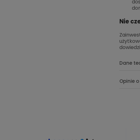
do
do
Nie cz
Zainwest
użytkow
dowiedzi
Dane te
Opinie o