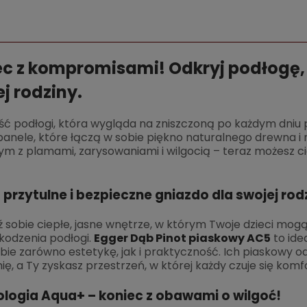
ec z kompromisami! Odkryj podłogę,
j rodziny.
ść podłogi, która wygląda na zniszczoną po każdym dni
panele, które łączą w sobie piękno naturalnego drewna i
m z plamami, zarysowaniami i wilgocią – teraz możesz ci
 przytulne i bezpieczne gniazdo dla swojej rod
sobie ciepłe, jasne wnętrze, w którym Twoje dzieci mogą
zkodzenia podłogi.
Egger Dąb Pinot piaskowy AC5
to ide
bie zarówno estetykę, jak i praktyczność. Ich piaskowy
ię, a Ty zyskasz przestrzeń, w której każdy czuje się kom
logia Aqua+ – koniec z obawami o wilgoć!