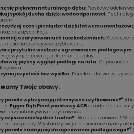
esz się pięknem naturalnego dębu:
Piaskowy odcień wpr
skaj spokój ducha dzięki wodoodporności:
Technologia
aniem.
zczędzaj czas i pieniądze dzięki łatwemu montażowi:
taż bez użycia kleju.
pomnij o zarysowaniach i uszkodzeniach:
Klasa ścier
orność na intensywne użytkowanie.
wórz przytulne wnętrze z ogrzewaniem podłogowym:
łogowym, zapewniając komfort cieplny.
chowaj piękny wygląd podłogi na lata:
Odporność na p
knięciem.
rzymuj czystość bez wysiłku:
Panele są łatwe w czyszcz
ewamy Twoje obawy:
zy panele wytrzymają intensywne użytkowanie?"
Abso
nele
Egger Dąb Pinot piaskowy AC5
są odporne na zarys
et przy intensywnym użytkowaniu.
zy czyszczenie będzie trudne?"
Wręcz przeciwnie! Gładk
orna na plamy. Wystarczy wilgotna ściereczka, aby usun
zy panele nadają się do ogrzewania podłogowego?"