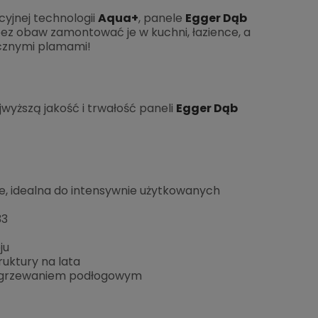
cyjnej technologii
Aqua+
, panele
Egger Dąb
bez obaw zamontować je w kuchni, łazience, a
ycznymi plamami!
wyższą jakość i trwałość paneli
Egger Dąb
e, idealna do intensywnie użytkowanych
33
ju
uktury na lata
ogrzewaniem podłogowym