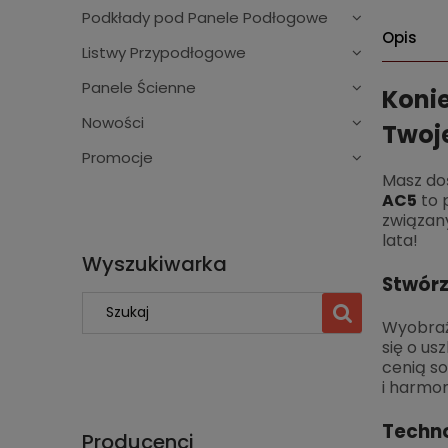
Podkłady pod Panele Podłogowe
Opis
Listwy Przypodłogowe
Panele Ścienne
Koni
Nowości
Twoje
Promocje
Masz do
AC5
to 
związany
lata!
Wyszukiwarka
Stwórz
Wyobraź 
się o us
cenią so
i harmon
Techno
Producenci