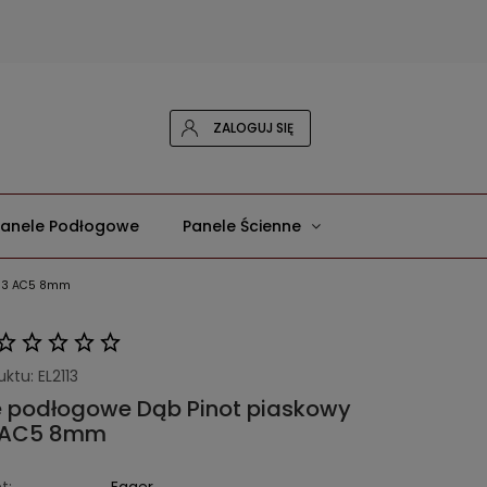
ZALOGUJ SIĘ
Panele Podłogowe
Panele Ścienne
2113 AC5 8mm
uktu:
EL2113
e podłogowe Dąb Pinot piaskowy
3 AC5 8mm