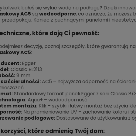
ykolwiek bałeś się wylać wodę na podłogę? Dzięki innowa
iaskowy AC5
są
wodoodporne
, co oznacza, że możesz 
 przedpokoju. Koniec z puchnącymi panelami i nieestet
echniczne, które dają Ci pewność:
dejmiesz decyzję, poznaj szczegóły, które gwarantują naj
iaskowy AC5
:
oducent:
Egger
del:
Classic EL2113
ubość:
8 mm
sa ścieralności:
AC5 – najwyższa odporność na ścierani
mieszczeń
rmat:
Standardowy format paneli Egger z serii Classic 8/
chnologia:
Aqua+ – wodoodporność
stem montażu:
Klik – szybki i łatwy montaż bez użycia kle
porność:
Na promieniowanie UV – zachowanie koloru i str
rzewanie podłogowe:
Dostosowane do użytkowania z 
 korzyści, które odmienią Twój dom: