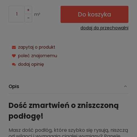
+
Do koszyka
m²
-
dodaj do przechowalni
zapytaj o produkt
poleć znajomemu
dodaj opinię
Opis
Dość zmartwień o zniszczoną
podłogę!
Masz dość podłóg, które szybko się rysują, niszczą
od wilgoci i wymagają ciągłej wymiany? Panele