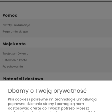
Pomoc
Zwroty i reklamacje
Regulamin sklepu
Moje konto
Twoje zamówienia
Ustawienia konta
Przechowalnia
Płatności i dostawa
Formy płatności
Dbamy o Twoją prywatność
Czas i koszty dostawy
Pliki cookies i pokrewne im technologie umożliwiają
Czas realizacji zamówienia
poprawne działanie strony i pomagają nam
dostosować ofertę do Twoich potrzeb. Możesz