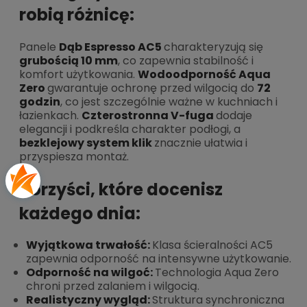
robią różnicę:
Panele
Dąb Espresso AC5
charakteryzują się
grubością 10 mm
, co zapewnia stabilność i
komfort użytkowania.
Wodoodporność Aqua
Zero
gwarantuje ochronę przed wilgocią do
72
godzin
, co jest szczególnie ważne w kuchniach i
łazienkach.
Czterostronna V-fuga
dodaje
elegancji i podkreśla charakter podłogi, a
bezklejowy system klik
znacznie ułatwia i
przyspiesza montaż.
Korzyści, które docenisz
każdego dnia:
Wyjątkowa trwałość:
Klasa ścieralności AC5
zapewnia odporność na intensywne użytkowanie.
Odporność na wilgoć:
Technologia Aqua Zero
chroni przed zalaniem i wilgocią.
Realistyczny wygląd:
Struktura synchroniczna