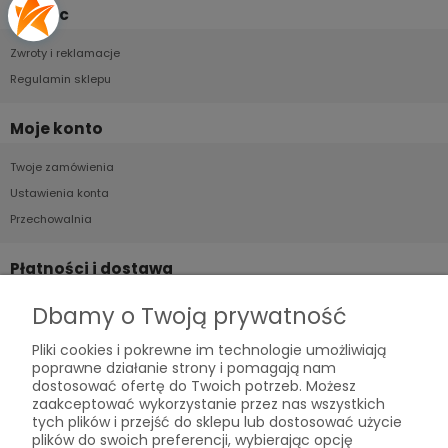
Pomoc
Zwroty i reklamacje
Regulamin sklepu
Moje konto
Twoje zamówienia
Ustawienia konta
Przechowalnia
Płatności i dostawa
Formy płatności
Dbamy o Twoją prywatność
Czas i koszty dostawy
Pliki cookies i pokrewne im technologie umożliwiają
Czas realizacji zamówienia
poprawne działanie strony i pomagają nam
dostosować ofertę do Twoich potrzeb. Możesz
zaakceptować wykorzystanie przez nas wszystkich
Informacje
tych plików i przejść do sklepu lub dostosować użycie
plików do swoich preferencji, wybierając opcję
Polityka prywatności