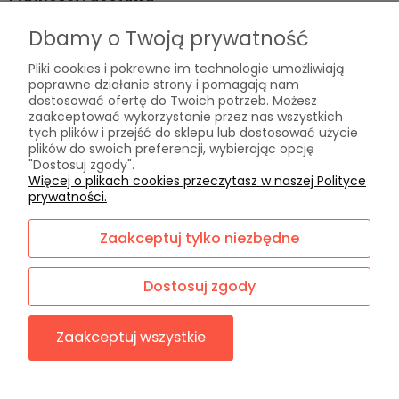
Formy płatności
Dbamy o Twoją prywatność
Czas i koszty dostawy
Pliki cookies i pokrewne im technologie umożliwiają
Czas realizacji zamówienia
poprawne działanie strony i pomagają nam
dostosować ofertę do Twoich potrzeb. Możesz
zaakceptować wykorzystanie przez nas wszystkich
Informacje
tych plików i przejść do sklepu lub dostosować użycie
plików do swoich preferencji, wybierając opcję
Polityka prywatności
"Dostosuj zgody".
Jak kupować?
Więcej o plikach cookies przeczytasz w naszej Polityce
prywatności.
O nas
Zaakceptuj tylko niezbędne
Kontakt i dane firmy
O firmie
Dostosuj zgody
Blog
Zaakceptuj wszystkie
Sklep internetowy Shoper.pl