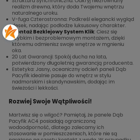
Struktura Synchroniczna: Odkryj niezrównany
realizm drewna, który doda Twojemu wnętrzu
naturalnego uroku.
V-fuga Czterostronna: Podkreśl elegancki wygląd
desek, nadając podłodze luksusowy charakter.
Montaż Bezklejowy System Klik
: Ciesz się
szybkim i bezproblemowym montażem, dzięki
któremu odmienisz swoje wnętrze w mgnieniu
oka.
20 Lat Gwarancji: Spokój ducha na lata,
potwierdzony długoletnią gwarancją producenta.
Estetyka: Jasny, oceaniczny odcień paneli Dąb
Pacyfik idealnie pasuje do wnętrz w stylu
nadmorskim i skandynawskim, dodając im
świeżości i lekkości.
Rozwiej Swoje Wątpliwości!
Martwisz się o wilgoć? Pamiętaj, że panele Dąb
Pacyfik AC4 posiadają ograniczoną
wodoodporność, dlatego zalecamy ich
stosowanie w pomieszczeniach, które nie są
narażone na częsty kontakt z wodą. W przypadku