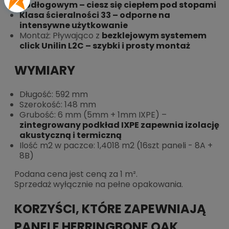
podłogowym – ciesz się ciepłem pod stopami
Klasa ścieralności 33 – odporne na
intensywne użytkowanie
Montaż: Pływająco z
bezklejowym systemem
click Unilin L2C – szybki i prosty montaż
WYMIARY
Długość: 592 mm
Szerokość: 148 mm
Grubość: 6 mm (5mm + 1mm IXPE) –
zintegrowany podkład IXPE zapewnia izolację
akustyczną i termiczną
Ilość m2 w paczce: 1,4018 m2 (16szt paneli - 8A +
8B)
Podana cena jest ceną za 1 m².
Sprzedaż wyłącznie na pełne opakowania.
KORZYŚCI, KTÓRE ZAPEWNIAJĄ
PANELE HERRINGBONE OAK