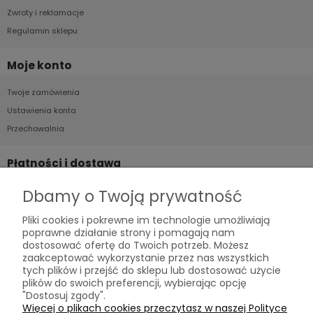
Zwroty i reklamacje
Regulamin sklepu
Moje konto
Twoje zamówienia
Ustawienia konta
Przechowalnia
Płatności i dostawa
Formy płatności
Dbamy o Twoją prywatność
Czas i koszty dostawy
Pliki cookies i pokrewne im technologie umożliwiają
Czas realizacji zamówienia
poprawne działanie strony i pomagają nam
dostosować ofertę do Twoich potrzeb. Możesz
zaakceptować wykorzystanie przez nas wszystkich
Informacje
tych plików i przejść do sklepu lub dostosować użycie
plików do swoich preferencji, wybierając opcję
Polityka prywatności
"Dostosuj zgody".
Jak kupować?
Więcej o plikach cookies przeczytasz w naszej Polityce