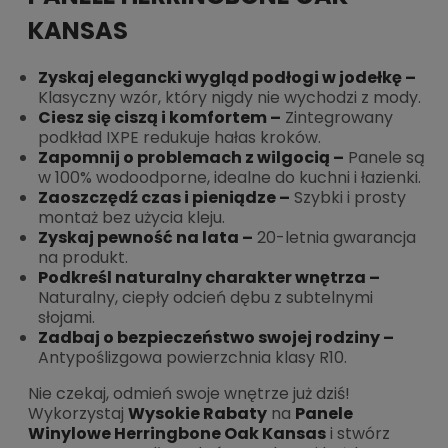
KANSAS
Zyskaj elegancki wygląd podłogi w jodełkę –
Klasyczny wzór, który nigdy nie wychodzi z mody.
Ciesz się ciszą i komfortem –
Zintegrowany
podkład IXPE redukuje hałas kroków.
Zapomnij o problemach z wilgocią –
Panele są
w 100% wodoodporne, idealne do kuchni i łazienki.
Zaoszczędź czas i pieniądze –
Szybki i prosty
montaż bez użycia kleju.
Zyskaj pewność na lata –
20-letnia gwarancja
na produkt.
Podkreśl naturalny charakter wnętrza –
Naturalny, ciepły odcień dębu z subtelnymi
słojami.
Zadbaj o bezpieczeństwo swojej rodziny –
Antypoślizgowa powierzchnia klasy R10.
Nie czekaj, odmień swoje wnętrze już dziś!
Wykorzystaj
Wysokie Rabaty
na
Panele
Winylowe Herringbone Oak Kansas
i stwórz