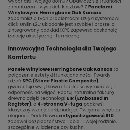
wybór dla Twojego domu? Obawiasz się trudności
z montażem i wysokich kosztów? Z
Panelami
Winylowymi Herringbone Oak Kansas
zapomnisz o tych problemach! Dzięki systemowi
click Unilin L2C układanie jest szybkie i proste, a
zintegrowany podkład IXPE zapewnia doskonałą
izolację akustyczną i termiczną.
Innowacyjna Technologia dla Twojego
Komfortu
Panele Winylowe Herringbone Oak Kansas
to
połączenie estetyki i funkcjonalności. Twardy
rdzeń
SPC (Stone Plastic Composite)
gwarantuje wyjątkową stabilność wymiarową i
odporność na wilgoć. Poczuj naturalną fakturę
drewna dzięki technologii
EIR (Embossed In
Register)
, a
4-stronna V-fuga
podkreśli
klasyczny wzór jodełki, nadając Twojemu wnętrzu
elegancji. Dodatkowo,
antypoślizgowość R10
zapewni bezpieczeństwo Tobie i Twojej rodzinie,
szczególnie w łazience czy kuchni.