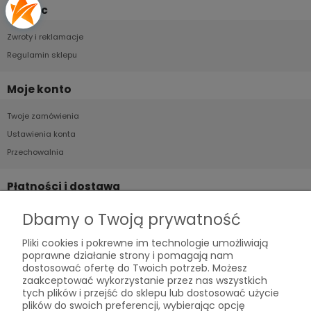
Pomoc
Zwroty i reklamacje
Regulamin sklepu
Moje konto
Twoje zamówienia
Ustawienia konta
Przechowalnia
Płatności i dostawa
Formy płatności
Dbamy o Twoją prywatność
Czas i koszty dostawy
Pliki cookies i pokrewne im technologie umożliwiają
Czas realizacji zamówienia
poprawne działanie strony i pomagają nam
dostosować ofertę do Twoich potrzeb. Możesz
zaakceptować wykorzystanie przez nas wszystkich
Informacje
tych plików i przejść do sklepu lub dostosować użycie
plików do swoich preferencji, wybierając opcję
Polityka prywatności