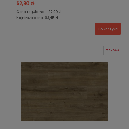
62,90 zł
Cena regularna:
87,99 zł
Najniższa cena:
63,45 zł
Do koszyka
PROMOCJA