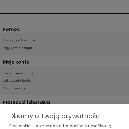
Pomoc
Zwroty i reklamacje
Regulamin sklepu
Moje konto
Twoje zamówienia
Ustawienia konta
Przechowalnia
Płatności i dostawa
Formy płatności
Dbamy o Twoją prywatność
Czas i koszty dostawy
Pliki cookies i pokrewne im technologie umożliwiają
Czas realizacji zamówienia