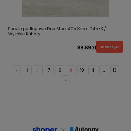
Panele podłogowe Dąb Stork AC5 8mm D4573 /
Wysokie Rabaty
88,89 zł
Do koszyka
«
1
...
7
8
9
10
11
...
13
»